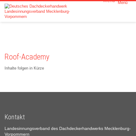
Menü
Home
Der LIV
Innungen
Roof-Academy
Leistunge
Inhalte folgen in Kürze
Partner
Aktuelles
Kontakt
Kontakt
Landesinnungsverband des Dachdeckerhandwerks Mecklenburg-
Vorpommern