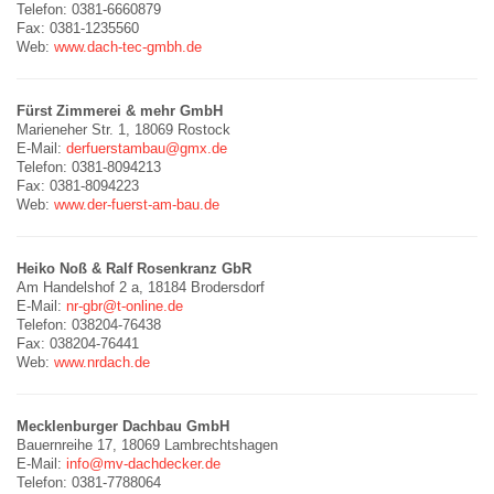
Telefon: 0381-6660879
Fax: 0381-1235560
Web:
www.dach-tec-gmbh.de
Fürst Zimmerei & mehr GmbH
Marieneher Str. 1, 18069 Rostock
E-Mail:
derfuerstambau@gmx.de
Telefon: 0381-8094213
Fax: 0381-8094223
Web:
www.der-fuerst-am-bau.de
Heiko Noß & Ralf Rosenkranz GbR
Am Handelshof 2 a, 18184 Brodersdorf
E-Mail:
nr-gbr@t-online.de
Telefon: 038204-76438
Fax: 038204-76441
Web:
www.nrdach.de
Mecklenburger Dachbau GmbH
Bauernreihe 17, 18069 Lambrechtshagen
E-Mail:
info@mv-dachdecker.de
Telefon: 0381-7788064