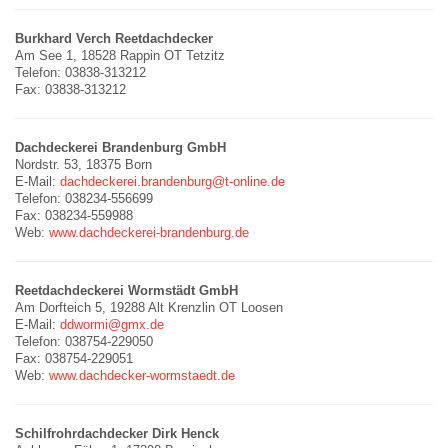
Burkhard Verch Reetdachdecker
Am See 1, 18528 Rappin OT Tetzitz
Telefon: 03838-313212
Fax: 03838-313212
Dachdeckerei Brandenburg GmbH
Nordstr. 53, 18375 Born
E-Mail:
dachdeckerei.brandenburg@t-online.de
Telefon: 038234-556699
Fax: 038234-559988
Web:
www.dachdeckerei-brandenburg.de
Reetdachdeckerei Wormstädt GmbH
Am Dorfteich 5, 19288 Alt Krenzlin OT Loosen
E-Mail:
ddwormi@gmx.de
Telefon: 038754-229050
Fax: 038754-229051
Web:
www.dachdecker-wormstaedt.de
Schilfrohrdachdecker Dirk Henck