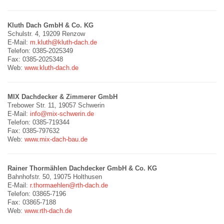
Kluth Dach GmbH & Co. KG
Schulstr. 4, 19209 Renzow
E-Mail:
m.kluth@kluth-dach.de
Telefon: 0385-2025349
Fax: 0385-2025348
Web:
www.kluth-dach.de
MIX Dachdecker & Zimmerer GmbH
Trebower Str. 11, 19057 Schwerin
E-Mail:
info@mix-schwerin.de
Telefon: 0385-719344
Fax: 0385-797632
Web:
www.mix-dach-bau.de
Rainer Thormählen Dachdecker GmbH & Co. KG
Bahnhofstr. 50, 19075 Holthusen
E-Mail:
r.thormaehlen@rth-dach.de
Telefon: 03865-7196
Fax: 03865-7188
Web:
www.rth-dach.de