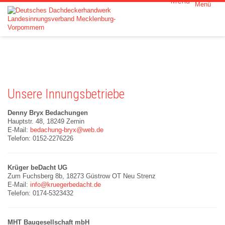
Menü
Home
Der LIV
Innungen
Unsere Innungsbetriebe
Leistunge
Denny Bryx Bedachungen
Hauptstr. 48, 18249 Zernin
E-Mail:
bedachung-bryx@web.de
Partner
Telefon: 0152-2276226
Aktuelles
Krüger beDacht UG
Zum Fuchsberg 8b, 18273 Güstrow OT Neu Strenz
E-Mail:
info@kruegerbedacht.de
Kontakt
Telefon: 0174-5323432
MHT Baugesellschaft mbH