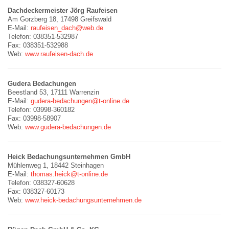
Dachdeckermeister Jörg Raufeisen
Am Gorzberg 18, 17498 Greifswald
E-Mail:
raufeisen_dach@web.de
Telefon: 038351-532987
Fax: 038351-532988
Web:
www.raufeisen-dach.de
Gudera Bedachungen
Beestland 53, 17111 Warrenzin
E-Mail:
gudera-bedachungen@t-online.de
Telefon: 03998-360182
Fax: 03998-58907
Web:
www.gudera-bedachungen.de
Heick Bedachungsunternehmen GmbH
Mühlenweg 1, 18442 Steinhagen
E-Mail:
thomas.heick@t-online.de
Telefon: 038327-60628
Fax: 038327-60173
Web:
www.heick-bedachungsunternehmen.de