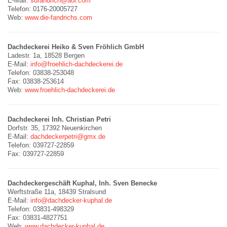
E-Mail:
sdfandrich@aol.com
Telefon: 0176-20005727
Web:
www.die-fandrichs.com
Dachdeckerei Heiko & Sven Fröhlich GmbH
Ladestr. 1a, 18528 Bergen
E-Mail:
info@froehlich-dachdeckerei.de
Telefon: 03838-253048
Fax: 03838-253614
Web:
www.froehlich-dachdeckerei.de
Dachdeckerei Inh. Christian Petri
Dorfstr. 35, 17392 Neuenkirchen
E-Mail:
dachdeckerpetri@gmx.de
Telefon: 039727-22859
Fax: 039727-22859
Dachdeckergeschäft Kuphal, Inh. Sven Benecke
Werftstraße 11a, 18439 Stralsund
E-Mail:
info@dachdecker-kuphal.de
Telefon: 03831-498329
Fax: 03831-4827751
Web:
www.dachdecker-kuphal.de