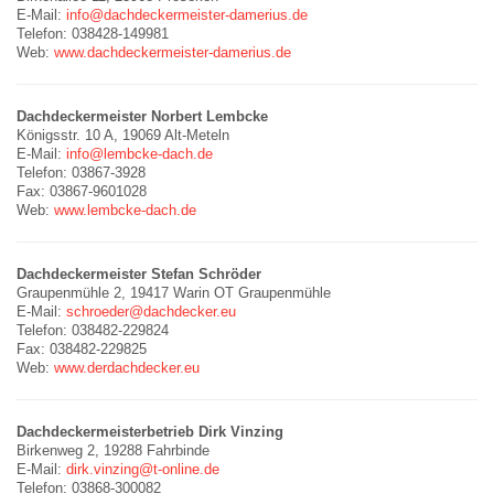
E-Mail:
info@dachdeckermeister-damerius.de
Telefon: 038428-149981
Web:
www.dachdeckermeister-damerius.de
Dachdeckermeister Norbert Lembcke
Königsstr. 10 A, 19069 Alt-Meteln
E-Mail:
info@lembcke-dach.de
Telefon: 03867-3928
Fax: 03867-9601028
Web:
www.lembcke-dach.de
Dachdeckermeister Stefan Schröder
Graupenmühle 2, 19417 Warin OT Graupenmühle
E-Mail:
schroeder@dachdecker.eu
Telefon: 038482-229824
Fax: 038482-229825
Web:
www.derdachdecker.eu
Dachdeckermeisterbetrieb Dirk Vinzing
Birkenweg 2, 19288 Fahrbinde
E-Mail:
dirk.vinzing@t-online.de
Telefon: 03868-300082