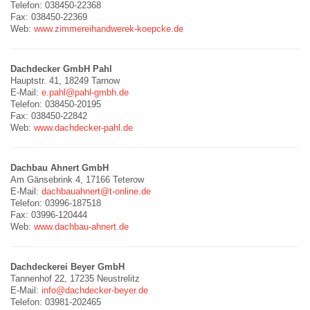
Telefon: 038450-22368
Fax: 038450-22369
Web:
www.zimmereihandwerek-koepcke.de
Dachdecker GmbH Pahl
Hauptstr. 41, 18249 Tarnow
E-Mail:
e.pahl@pahl-gmbh.de
Telefon: 038450-20195
Fax: 038450-22842
Web:
www.dachdecker-pahl.de
Dachbau Ahnert GmbH
Am Gänsebrink 4, 17166 Teterow
E-Mail:
dachbauahnert@t-online.de
Telefon: 03996-187518
Fax: 03996-120444
Web:
www.dachbau-ahnert.de
Dachdeckerei Beyer GmbH
Tannenhof 22, 17235 Neustrelitz
E-Mail:
info@dachdecker-beyer.de
Telefon: 03981-202465