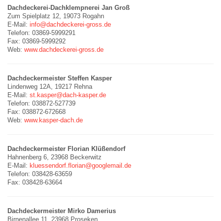
Dachdeckerei-Dachklempnerei Jan Groß
Zum Spielplatz 12, 19073 Rogahn
E-Mail:
info@dachdeckerei-gross.de
Telefon: 03869-5999291
Fax: 03869-5999292
Web:
www.dachdeckerei-gross.de
Dachdeckermeister Steffen Kasper
Lindenweg 12A, 19217 Rehna
E-Mail:
st.kasper@dach-kasper.de
Telefon: 038872-527739
Fax: 038872-672668
Web:
www.kasper-dach.de
Dachdeckermeister Florian Klüßendorf
Hahnenberg 6, 23968 Beckerwitz
E-Mail:
kluessendorf.florian@googlemail.de
Telefon: 038428-63659
Fax: 038428-63664
Dachdeckermeister Mirko Damerius
Birnenallee 11, 23968 Proseken