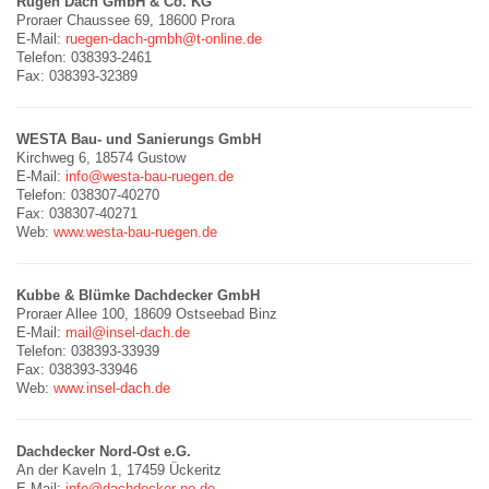
Rügen Dach GmbH & Co. KG
Proraer Chaussee 69, 18600 Prora
E-Mail:
ruegen-dach-gmbh@t-online.de
Telefon: 038393-2461
Fax: 038393-32389
WESTA Bau- und Sanierungs GmbH
Kirchweg 6, 18574 Gustow
E-Mail:
info@westa-bau-ruegen.de
Telefon: 038307-40270
Fax: 038307-40271
Web:
www.westa-bau-ruegen.de
Kubbe & Blümke Dachdecker GmbH
Proraer Allee 100, 18609 Ostseebad Binz
E-Mail:
mail@insel-dach.de
Telefon: 038393-33939
Fax: 038393-33946
Web:
www.insel-dach.de
Dachdecker Nord-Ost e.G.
An der Kaveln 1, 17459 Ückeritz
E-Mail:
info@dachdecker-no.de