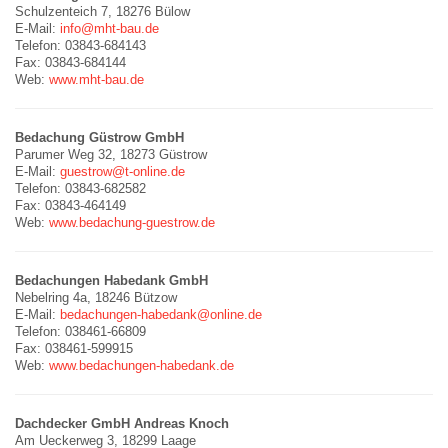
Schulzenteich 7, 18276 Bülow
E-Mail:
info@mht-bau.de
Telefon: 03843-684143
Fax: 03843-684144
Web:
www.mht-bau.de
Bedachung Güstrow GmbH
Parumer Weg 32, 18273 Güstrow
E-Mail:
guestrow@t-online.de
Telefon: 03843-682582
Fax: 03843-464149
Web:
www.bedachung-guestrow.de
Bedachungen Habedank GmbH
Nebelring 4a, 18246 Bützow
E-Mail:
bedachungen-habedank@online.de
Telefon: 038461-66809
Fax: 038461-599915
Web:
www.bedachungen-habedank.de
Dachdecker GmbH Andreas Knoch
Am Ueckerweg 3, 18299 Laage