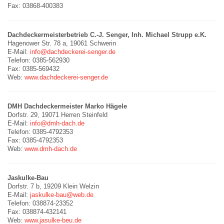
Fax: 03868-400383
Dachdeckermeisterbetrieb C.-J. Senger, Inh. Michael Strupp e.K.
Hagenower Str. 78 a, 19061 Schwerin
E-Mail:
info@dachdeckerei-senger.de
Telefon: 0385-562930
Fax: 0385-569432
Web:
www.dachdeckerei-senger.de
DMH Dachdeckermeister Marko Hägele
Dorfstr. 29, 19071 Herren Steinfeld
E-Mail:
info@dmh-dach.de
Telefon: 0385-4792353
Fax: 0385-4792353
Web:
www.dmh-dach.de
Jaskulke-Bau
Dorfstr. 7 b, 19209 Klein Welzin
E-Mail:
jaskulke-bau@web.de
Telefon: 038874-23352
Fax: 038874-432141
Web:
www.jasulke-beu.de