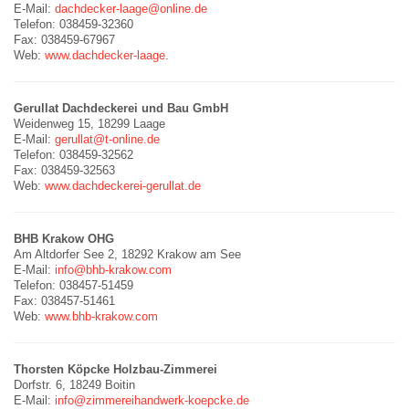
E-Mail:
dachdecker-laage@online.de
Telefon: 038459-32360
Fax: 038459-67967
Web:
www.dachdecker-laage
.
Gerullat Dachdeckerei und Bau GmbH
Weidenweg 15, 18299 Laage
E-Mail:
gerullat@t-online.de
Telefon: 038459-32562
Fax: 038459-32563
Web:
www.dachdeckerei-gerullat.de
BHB Krakow OHG
Am Altdorfer See 2, 18292 Krakow am See
E-Mail:
info@bhb-krakow.com
Telefon: 038457-51459
Fax: 038457-51461
Web:
www.bhb-krakow.com
Thorsten Köpcke Holzbau-Zimmerei
Dorfstr. 6, 18249 Boitin
E-Mail:
info@zimmereihandwerk-koepcke.de